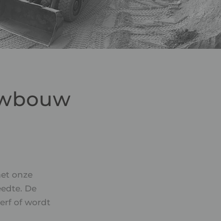
euwbouw
et onze
eedte. De
erf of wordt