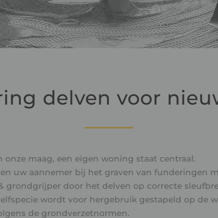
ing delven voor ni
n onze maag, een eigen woning staat centraal.
den uw aannemer bij het graven van funderingen m
 grondgrijper door het delven op correcte sleufbr
delfspecie wordt voor hergebruik gestapeld op de w
olgens de grondverzetnormen.