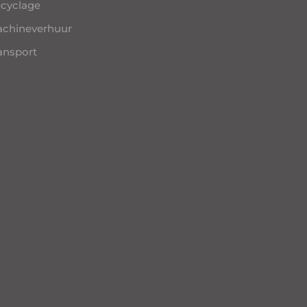
cyclage
chineverhuur
ansport