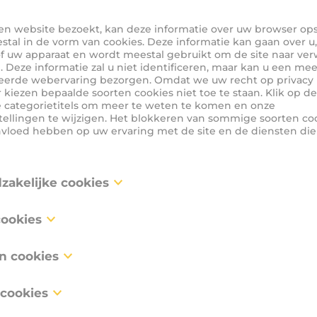
n website bezoekt, kan deze informatie over uw browser ops
stal in de vorm van cookies. Deze informatie kan gaan over u
f uw apparaat en wordt meestal gebruikt om de site naar ver
 Deze informatie zal u niet identificeren, maar kan u een mee
eerde webervaring bezorgen. Omdat we uw recht op privacy 
 kiezen bepaalde soorten cookies niet toe te staan. Klik op de
e categorietitels om meer te weten te komen en onze
tellingen te wijzigen. Het blokkeren van sommige soorten co
nvloed hebben op uw ervaring met de site en de diensten di
dzakelijke cookies
 zijn noodzakelijk voor het functioneren van de website en k
cookies
d worden in onze systemen. Deze worden meestal alleen inge
cties die door u werden ondernomen inzake een verzoek om d
ies, ook gekend als “functionaliteitscookies”, stellen een web
tellen van uw privacy voorkeuren, inloggen of het invullen van
en cookies
e u in het verleden heeft gemaakt te onthouden, zoals welke 
owser zo instellen dat u op de hoogte wordt gebracht over de
or welke regio u weerrapporten wenst te zien, of wat uw gebr
kkeerd worden, maar sommige delen van de website zullen d
cookies, ook gekend als “prestatiecookies”, verzamelen infor
d zijn, zodat u automatisch kan inloggen.
 cookies slaan geen persoonlijk identificeerbare informatie o
 cookies
 gebruikt, zoals welke pagina’s u heeft bezocht en op welke l
 informatie kan niet gebruikt worden om u te identificeren. He