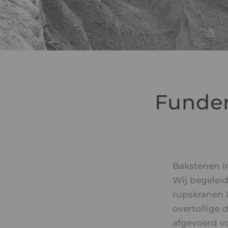
Funder
Bakstenen i
Wij begelei
rupskranen &
overtollige 
afgevoerd v