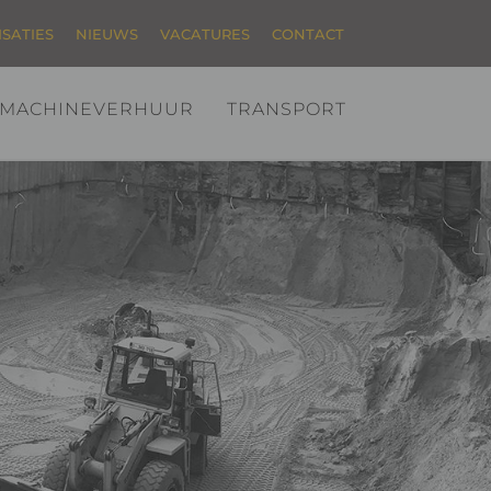
ISATIES
NIEUWS
VACATURES
CONTACT
MACHINEVERHUUR
TRANSPORT