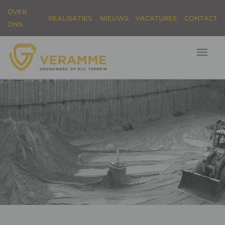
OVER
REALISATIES
NIEUWS
VACATURES
CONTACT
ONS