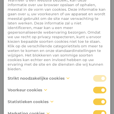
Wanneer u een website bezoekt, kan deze
informatie over uw browser opslaan of ophalen,
meestal in de vorm van cookies. Deze informatie kan
gaan over u, uw voorkeuren of uw apparaat en wordt
meestal gebruikt om de site naar verwachting te
laten werken. Deze informatie zal u niet
identificeren, maar kan u een meer
gepersonaliseerde webervaring bezorgen. Omdat
we uw recht op privacy respecteren, kunt u ervoor
kiezen bepaalde soorten cookies niet toe te staan.
Klik op de verschillende categorietitels om meer te
weten te komen en onze standaardinstellingen te
wijzigen. Het blokkeren van sommige soorten
cookies kan echter een invloed hebben op uw
ervaring met de site en de diensten die wij kunnen
bieden.
Strikt noodzakelijke cookies
Deze cookies zijn noodzakelijk voor het functioneren
Voorkeur cookies
van de website en kunnen niet uitgeschakeld
worden in onze systemen. Deze worden meestal
Voorkeur cookies, ook gekend als
alleen ingesteld als een reactie op acties die door u
Statistieken cookies
“functionaliteitscookies”, stellen een website in staat
werden ondernomen inzake een verzoek om
om keuzes die u in het verleden heeft gemaakt te
diensten, zoals het instellen van uw privacy
Statistieken cookies, ook gekend als
onthouden, zoals welke taal u verkiest, voor welke
Marketing cookies