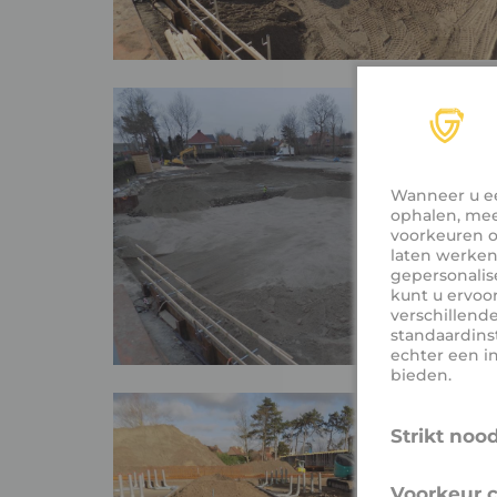
Wanneer u ee
ophalen, mee
voorkeuren o
laten werken.
gepersonalis
kunt u ervoor
verschillend
standaardins
echter een i
bieden.
Strikt noo
Deze cookies
Voorkeur 