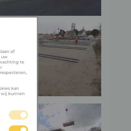
laan of
, uw
wachting te
r
respecteren,
okies kan
e wij kunnen
unnen niet