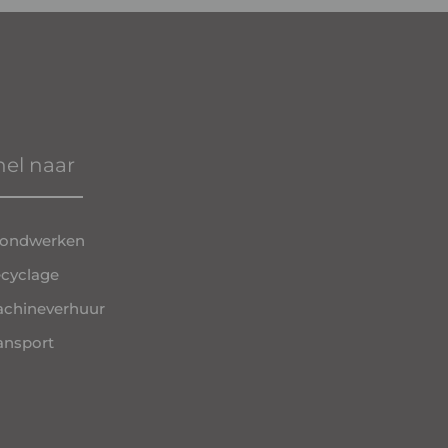
nel naar
ondwerken
cyclage
chineverhuur
ansport