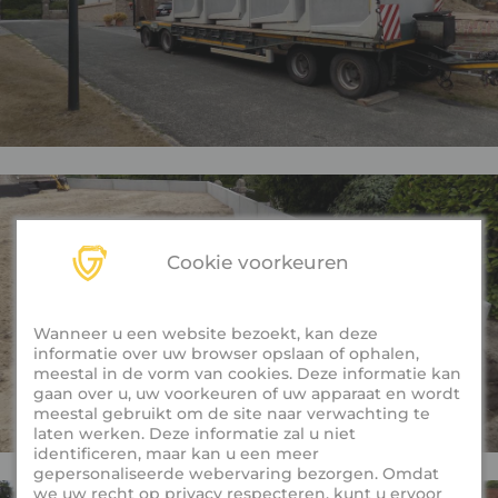
Cookie voorkeuren
Wanneer u een website bezoekt, kan deze
informatie over uw browser opslaan of ophalen,
meestal in de vorm van cookies. Deze informatie kan
gaan over u, uw voorkeuren of uw apparaat en wordt
meestal gebruikt om de site naar verwachting te
laten werken. Deze informatie zal u niet
identificeren, maar kan u een meer
gepersonaliseerde webervaring bezorgen. Omdat
we uw recht op privacy respecteren, kunt u ervoor