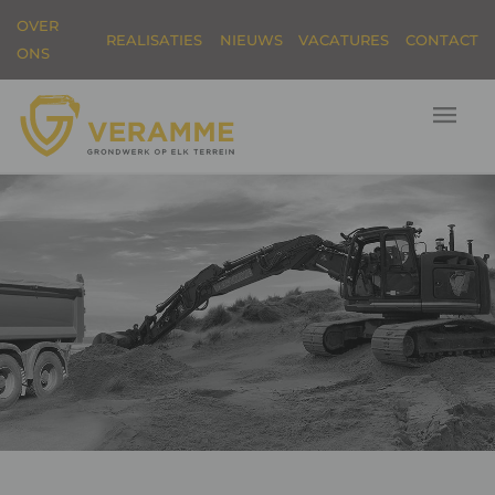
OVER
REALISATIES
NIEUWS
VACATURES
CONTACT
ONS