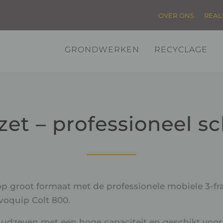
OVER ONS
REAL
GRONDWERKEN
RECYCLAGE
zet – professioneel s
p groot formaat met de professionele mobiele 3-fra
voquip Colt 800.
udzeven met een hoge capaciteit en geschikt voor