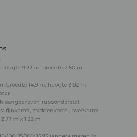
ns
n
 lengte 9.22 m, breedte 2.50 m,
 m, breedte 14.9 m, hoogte 3.92 m
otor
sch aangedreven rupsonderstel
s: fijnkorrel, middenkorrel, overkorrel
 2.77 m x 1.22 m
10/100; 15/100; 15/15 (andere mazen in