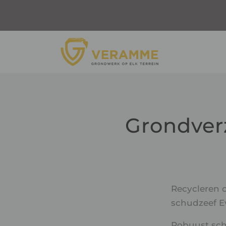
Grondver
Recycleren o
schudzeef E
Robuust sch