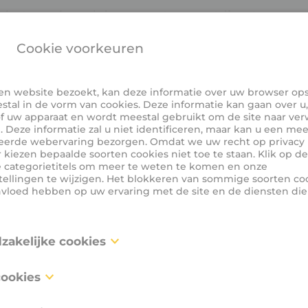
laatse geleverd door onze transportdienst .
t zonder bediening zet de chauffeur u of uw mede
Cookie voorkeuren
Op deze manier kan u het project tot een goed ein
n website bezoekt, kan deze informatie over uw browser ops
plaatse met ons machinepark (rupskraan, bandenbul
stal in de vorm van cookies. Deze informatie kan gaan over u
 van vrijgekomen materialen is tevens mogelijk.
f uw apparaat en wordt meestal gebruikt om de site naar ver
 Deze informatie zal u niet identificeren, maar kan u een mee
eerde webervaring bezorgen. Omdat we uw recht op privacy 
 kiezen bepaalde soorten cookies niet toe te staan. Klik op de
e categorietitels om meer te weten te komen en onze
tellingen te wijzigen. Het blokkeren van sommige soorten co
nvloed hebben op uw ervaring met de site en de diensten di
dzakelijke cookies
 zijn noodzakelijk voor het functioneren van de website en k
cookies
d worden in onze systemen. Deze worden meestal alleen inge
cties die door u werden ondernomen inzake een verzoek om d
arden
ies, ook gekend als “functionaliteitscookies”, stellen een web
tellen van uw privacy voorkeuren, inloggen of het invullen van